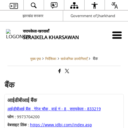
झारखंड सरकार
Government of Jharkhand
सरायकेला-खरसावाँ
SERAIKELA KHARSAWAN
बैंक
मुख्य पृष्ठ
निर्देशिका
सार्वजनिक उपयोगिताएँ
बैंक
आईडीबीआई बैंक
आईडीबीआई बैंक , गेरेज चौक , वार्ड नं - 8 , सरायकेला - 833219
फोन :
9973704200
वेबसाइट लिंक :
https://www.idbi.com/index.asp