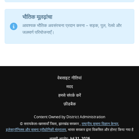
भौतिक मूलढ़ांचा
आवश्यक भौतिक अवसंरचना प्रदान करना – सड़क, पुल, रेलवे और
जलमार्ग परियोजनाएँ।
वेबसाइट नीतियां
मदद
हमसे संपर्क करें
फ़ीडबैक
Content Owned by District Administration
© सरायकेला-खरसावाँ जिला, झारखंड सरकार ,
राष्ट्रीय सूचना विज्ञान केन्द्र
,
इलेक्ट्रॉनिक्स और सूचना प्रौद्योगिकी मंत्रालय
, भारत सरकार द्वारा विकसित और होस्ट किया गया है
आखरी अपडेट:
Jul 31, 2026